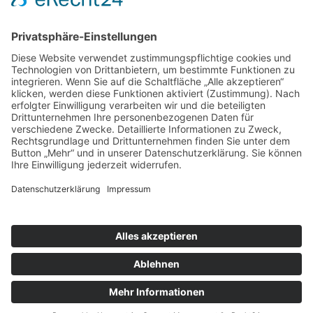
Landgasthof Meja in Radibor bei Bautzen in der
sorbischen Oberlausitz. Unsere modernen und
komfortablen Zimmer können Sie sowohl als
Doppelzimmer als auch als Einzelzimmer buchen.
Datenschutz
Impressum
© Landgasthof Meja Radibor / Radwor - Bautzen /
Budyšin
Webdesign CARA WEBB
Facebook