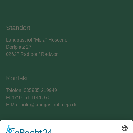
Standort
Landgasthof "Meja" Hosćenc
Dorfplatz 27
02627 Radibor / Radwor
Kontakt
Telefon: 035935 219949
Funk: 0151 1144 3701
E-Mail:
info@landgasthof-meja.de
Übernachtungen