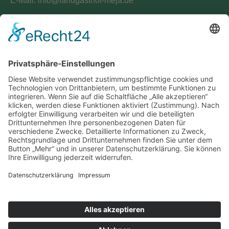
E-Mail:
info@landgasthof-meja.de
Links
» Wauricks Cateringwelten
» nuck Getränke
Datenschutz
Impressum
© Landgasthof Meja Radibor / Radwor - Bautzen /
Budyšin
Webdesign CARA WEBB